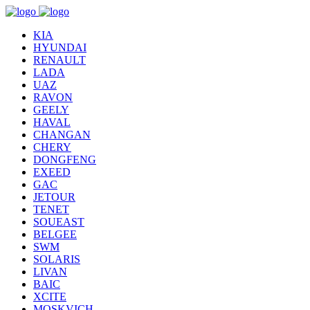
KIA
HYUNDAI
RENAULT
LADA
UAZ
RAVON
GEELY
HAVAL
CHANGAN
CHERY
DONGFENG
EXEED
GAC
JETOUR
TENET
SOUEAST
BELGEE
SWM
SOLARIS
LIVAN
BAIC
XCITE
MOSKVICH