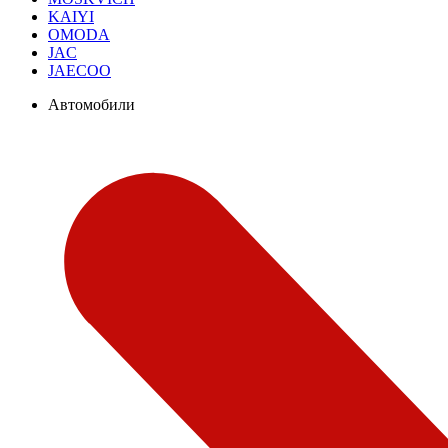
KAIYI
OMODA
JAC
JAECOO
Автомобили