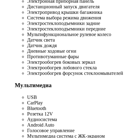
Электронная приборная панель
Дистанционный запуск двигателя
Электропривод крышки багажника
Система выбора режима движения
Электростеклоподъемники задние
Электростеклоподъемники передние
Мультифункциональное рулевое колесо
Датчик света
Датчик дождя
Дневные ходовые огни
Противотуманные фары
Электрообогрев боковых зеркал
Электрообогрев лобового стекла
Электрообогрев форсунок стеклоомывателей
Мультимедиа
USB
CarPlay
Bluetooth
Розетка 12V
Аудиосистема
Android Auto
Голосовое управление
Мультимедиа система с ЖК-экраном