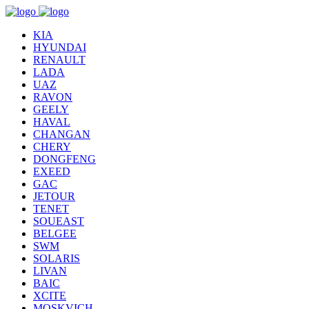
KIA
HYUNDAI
RENAULT
LADA
UAZ
RAVON
GEELY
HAVAL
CHANGAN
CHERY
DONGFENG
EXEED
GAC
JETOUR
TENET
SOUEAST
BELGEE
SWM
SOLARIS
LIVAN
BAIC
XCITE
MOSKVICH