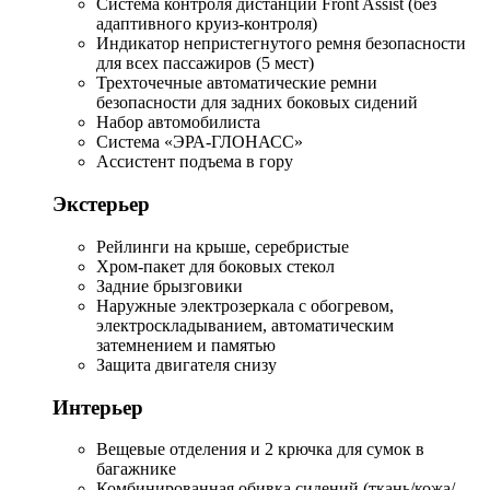
Система контроля дистанции Front Assist (без
адаптивного круиз-контроля)
Индикатор непристегнутого ремня безопасности
для всех пассажиров (5 мест)
Трехточечные автоматические ремни
безопасности для задних боковых сидений
Набор автомобилиста
Система «ЭРА-ГЛОНАСС»
Ассистент подъема в гору
Экстерьер
Рейлинги на крыше, серебристые
Хром-пакет для боковых стекол
Задние брызговики
Наружные электрозеркала с обогревом,
электроскладыванием, автоматическим
затемнением и памятью
Защита двигателя снизу
Интерьер
Вещевые отделения и 2 крючка для сумок в
багажнике
Комбинированная обивка сидений (ткань/кожа/