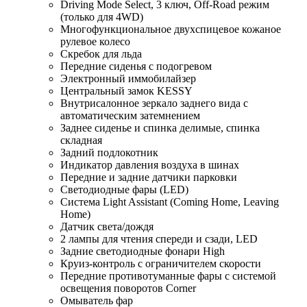
Driving Mode Select, 3 ключ, Off-Road режим
(только для 4WD)
Многофункциональное двухспицевое кожаное
рулевое колесо
Скребок для льда
Передние сиденья с подогревом
Электронный иммобилайзер
Центральный замок KESSY
Внутрисалонное зеркало заднего вида с
автоматическим затемнением
Заднее сиденье и спинка делимые, спинка
складная
Задний подлокотник
Индикатор давления воздуха в шинах
Передние и задние датчики парковки
Светодиодные фары (LED)
Система Light Assistant (Coming Home, Leaving
Home)
Датчик света/дождя
2 лампы для чтения спереди и сзади, LED
Задние светодиодные фонари High
Круиз-контроль с ограничителем скорости
Передние противотуманные фары с системой
освещения поворотов Corner
Омыватель фар