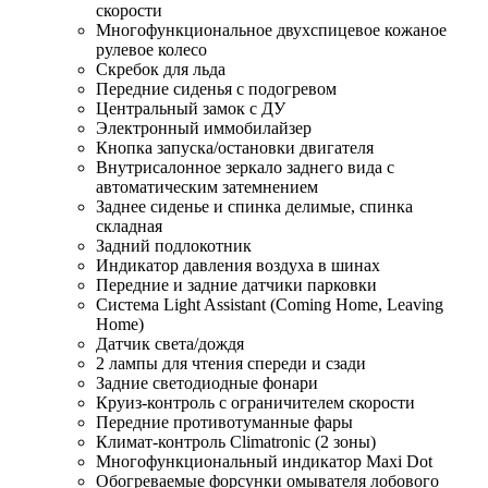
скорости
Многофункциональное двухспицевое кожаное
рулевое колесо
Скребок для льда
Передние сиденья с подогревом
Центральный замок с ДУ
Электронный иммобилайзер
Кнопка запуска/остановки двигателя
Внутрисалонное зеркало заднего вида с
автоматическим затемнением
Заднее сиденье и спинка делимые, спинка
складная
Задний подлокотник
Индикатор давления воздуха в шинах
Передние и задние датчики парковки
Система Light Assistant (Coming Home, Leaving
Home)
Датчик света/дождя
2 лампы для чтения спереди и сзади
Задние светодиодные фонари
Круиз-контроль с ограничителем скорости
Передние противотуманные фары
Климат-контроль Climatronic (2 зоны)
Многофункциональный индикатор Maxi Dot
Обогреваемые форсунки омывателя лобового