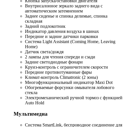
Кнопка запуска/остановки двигателя
Внутрисалонное зеркало заднего вида с
автоматическим затемнением
Заднее сиденье и спинка делимые, спинка
складная
Задний подлокотник
Индикатор давления воздуха в шинах
Передние и задние датчики парковки
Система Light Assistant (Coming Home, Leaving
Home)
Датчик света/дождя
2 лампы для чтения спереди и сзади
Задние светодиодные фонари
Круиз-контроль с ограничителем скорости
Передние противотуманные фары
Климат-контроль Climatronic (2 зоны)
Многофункциональный индикатор Maxi Dot
Обогреваемые форсунки омывателя лобового
стекла
Электромеханический ручной тормоз с функцией
Auto Hold
Мультимедиа
Система SmartLink, беспроводное соединение для