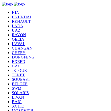
KIA
HYUNDAI
RENAULT
LADA
UAZ
RAVON
GEELY
HAVAL
CHANGAN
CHERY
DONGFENG
EXEED
GAC
JETOUR
TENET
SOUEAST
BELGEE
SWM
SOLARIS
LIVAN
BAIC
XCITE
MOSKVICH