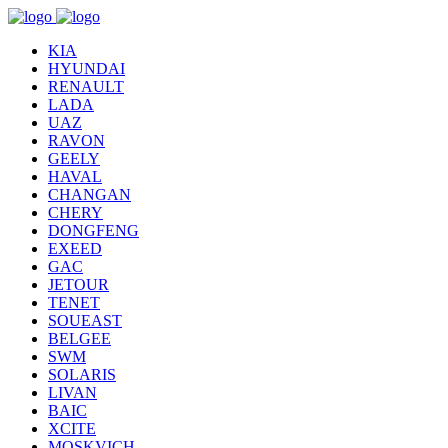
KIA
HYUNDAI
RENAULT
LADA
UAZ
RAVON
GEELY
HAVAL
CHANGAN
CHERY
DONGFENG
EXEED
GAC
JETOUR
TENET
SOUEAST
BELGEE
SWM
SOLARIS
LIVAN
BAIC
XCITE
MOSKVICH