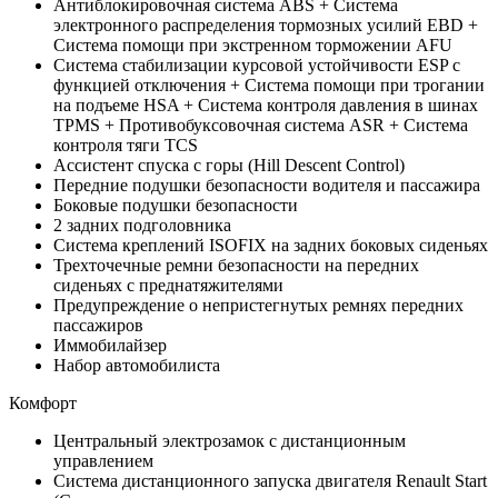
Антиблокировочная система ABS + Система
электронного распределения тормозных усилий EBD +
Система помощи при экстренном торможении AFU
Система стабилизации курсовой устойчивости ESP с
функцией отключения + Система помощи при трогании
на подъеме HSA + Система контроля давления в шинах
TPMS + Противобуксовочная система ASR + Система
контроля тяги TCS
Ассистент спуска с горы (Hill Descent Control)
Передние подушки безопасности водителя и пассажира
Боковые подушки безопасности
2 задних подголовника
Система креплений ISOFIX на задних боковых сиденьях
Трехточечные ремни безопасности на передних
сиденьях с преднатяжителями
Предупреждение о непристегнутых ремнях передних
пассажиров
Иммобилайзер
Набор автомобилиста
Комфорт
Центральный электрозамок с дистанционным
управлением
Система дистанционного запуска двигателя Renault Start