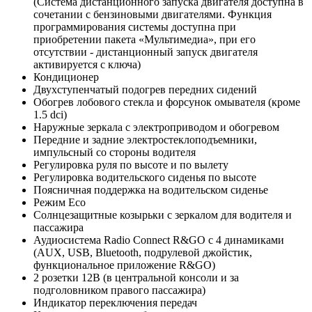
(Система дистанционного запуска двигателя доступна в
сочетании с бензиновыми двигателями. Функция
программирования системы доступна при
приобретении пакета «Мультимедиа», при его
отсутствии - дистанционный запуск двигателя
активируется с ключа)
Кондиционер
Двухступенчатый подогрев передних сидений
Обогрев лобового стекла и форсунок омывателя (кроме
1.5 dci)
Наружные зеркала с электроприводом и обогревом
Передние и задние электростеклоподъемники,
импульсный со стороны водителя
Регулировка руля по высоте и по вылету
Регулировка водительского сиденья по высоте
Поясничная поддержка на водительском сиденье
Режим Eco
Солнцезащитные козырьки с зеркалом для водителя и
пассажира
Аудиосистема Radio Connect R&GO с 4 динамиками
(AUX, USB, Bluetooth, подрулевой джойстик,
функциональное приложение R&GO)
2 розетки 12В (в центральной консоли и за
подголовником правого пассажира)
Индикатор переключения передач