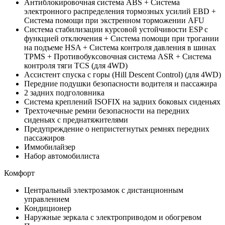
Антиблокировочная система ABS + Система
электронного распределения тормозных усилий EBD +
Система помощи при экстренном торможении AFU
Система стабилизации курсовой устойчивости ESP с
функцией отключения + Система помощи при трогании
на подъеме HSA + Система контроля давления в шинах
TPMS + Противобуксовочная система ASR + Система
контроля тяги TCS (для 4WD)
Ассистент спуска с горы (Hill Descent Control) (для 4WD)
Передние подушки безопасности водителя и пассажира
2 задних подголовника
Система креплений ISOFIX на задних боковых сиденьях
Трехточечные ремни безопасности на передних
сиденьях с преднатяжителями
Предупреждение о непристегнутых ремнях передних
пассажиров
Иммобилайзер
Набор автомобилиста
Комфорт
Центральный электрозамок с дистанционным
управлением
Кондиционер
Наружные зеркала с электроприводом и обогревом