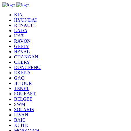
KIA
HYUNDAI
RENAULT
LADA
UAZ
RAVON
GEELY
HAVAL
CHANGAN
CHERY
DONGFENG
EXEED
GAC
JETOUR
TENET
SOUEAST
BELGEE
SWM
SOLARIS
LIVAN
BAIC
XCITE
MOSKVICH