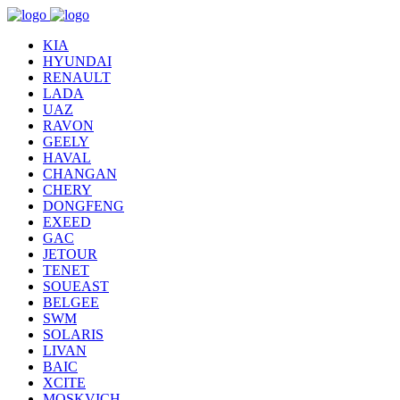
KIA
HYUNDAI
RENAULT
LADA
UAZ
RAVON
GEELY
HAVAL
CHANGAN
CHERY
DONGFENG
EXEED
GAC
JETOUR
TENET
SOUEAST
BELGEE
SWM
SOLARIS
LIVAN
BAIC
XCITE
MOSKVICH