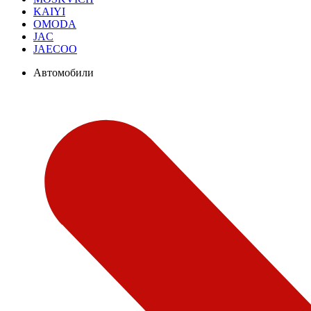
KAIYI
OMODA
JAC
JAECOO
Автомобили