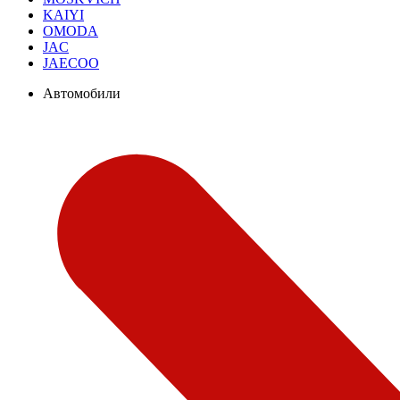
KAIYI
OMODA
JAC
JAECOO
Автомобили