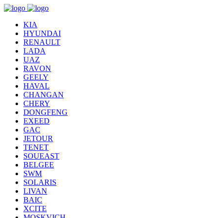
KIA
HYUNDAI
RENAULT
LADA
UAZ
RAVON
GEELY
HAVAL
CHANGAN
CHERY
DONGFENG
EXEED
GAC
JETOUR
TENET
SOUEAST
BELGEE
SWM
SOLARIS
LIVAN
BAIC
XCITE
MOSKVICH