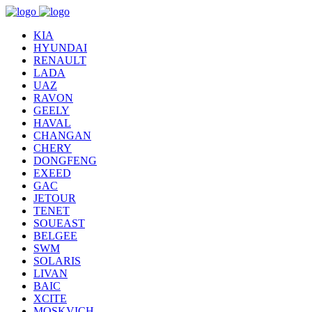
KIA
HYUNDAI
RENAULT
LADA
UAZ
RAVON
GEELY
HAVAL
CHANGAN
CHERY
DONGFENG
EXEED
GAC
JETOUR
TENET
SOUEAST
BELGEE
SWM
SOLARIS
LIVAN
BAIC
XCITE
MOSKVICH