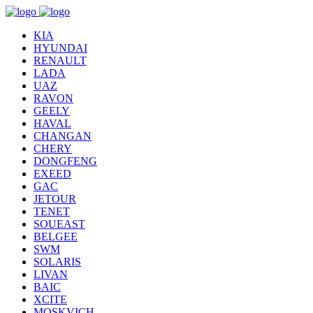
KIA
HYUNDAI
RENAULT
LADA
UAZ
RAVON
GEELY
HAVAL
CHANGAN
CHERY
DONGFENG
EXEED
GAC
JETOUR
TENET
SOUEAST
BELGEE
SWM
SOLARIS
LIVAN
BAIC
XCITE
MOSKVICH