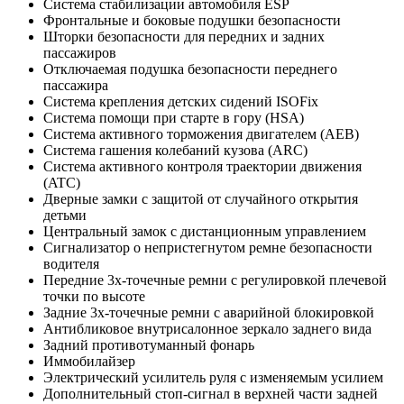
Система стабилизации автомобиля ESP
Фронтальные и боковые подушки безопасности
Шторки безопасности для передних и задних
пассажиров
Отключаемая подушка безопасности переднего
пассажира
Система крепления детских сидений ISOFix
Система помощи при старте в гору (HSA)
Система активного торможения двигателем (AEB)
Система гашения колебаний кузова (ARC)
Система активного контроля траектории движения
(ATC)
Дверные замки с защитой от случайного открытия
детьми
Центральный замок с дистанционным управлением
Сигнализатор о непристегнутом ремне безопасности
водителя
Передние 3х-точечные ремни с регулировкой плечевой
точки по высоте
Задние 3х-точечные ремни с аварийной блокировкой
Антибликовое внутрисалонное зеркало заднего вида
Задний противотуманный фонарь
Иммобилайзер
Электрический усилитель руля с изменяемым усилием
Дополнительный стоп-сигнал в верхней части задней