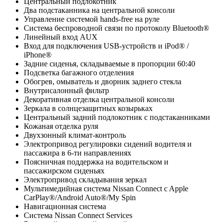
Центральный подлокотник
Два подстаканника на центральной консоли
Управление системой hands-free на руле
Система беспроводной связи по протоколу Bluetooth®
Линейный вход AUX
Вход для подключения USB-устройств и iPod® /
iPhone®
Задние сиденья, складываемые в пропорции 60:40
Подсветка багажного отделения
Обогрев, омыватель и дворник заднего стекла
Внутрисалонный фильтр
Декоративная отделка центральной консоли
Зеркала в солнцезащитных козырьках
Центральный задний подлокотник с подстаканниками
Кожаная отделка руля
Двухзонный климат-контроль
Электропривод регулировки сидений водителя и
пассажира в 6-ти направлениях
Поясничная поддержка на водительском и
пассажирском сиденьях
Электропривод складывания зеркал
Мультимедийная система Nissan Connect c Apple
CarPlay®/Android Auto®/My Spin
Навигационная система
Система Nissan Connect Services