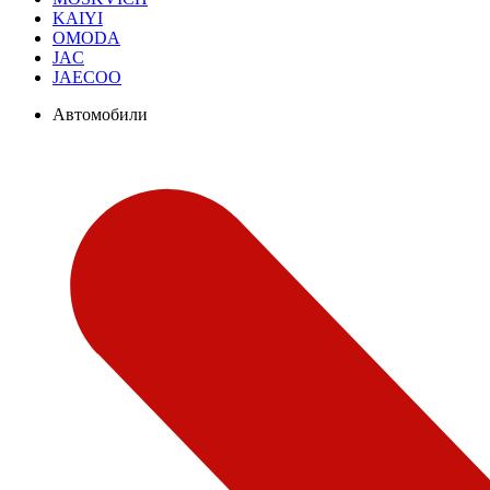
KAIYI
OMODA
JAC
JAECOO
Автомобили