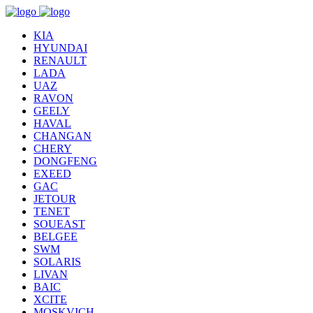
KIA
HYUNDAI
RENAULT
LADA
UAZ
RAVON
GEELY
HAVAL
CHANGAN
CHERY
DONGFENG
EXEED
GAC
JETOUR
TENET
SOUEAST
BELGEE
SWM
SOLARIS
LIVAN
BAIC
XCITE
MOSKVICH