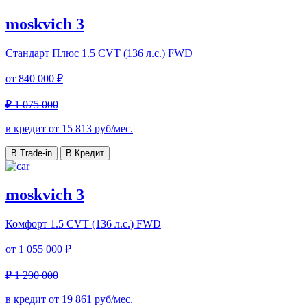
moskvich 3
Стандарт Плюс
1.5 CVT (136 л.с.) FWD
от
840 000 ₽
₽ 1 075 000
в кредит от
15 813
руб/мес.
В Trade-in
В Кредит
moskvich 3
Комфорт
1.5 CVT (136 л.с.) FWD
от
1 055 000 ₽
₽ 1 290 000
в кредит от
19 861
руб/мес.