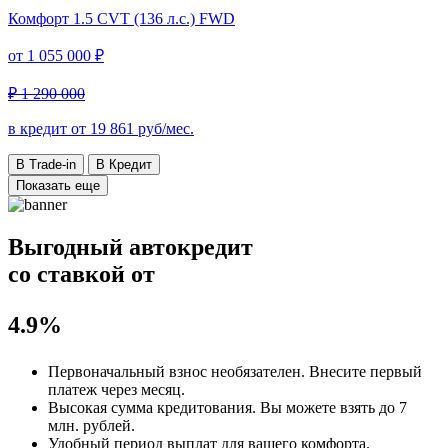
Комфорт
1.5 CVT (136 л.с.) FWD
от
1 055 000 ₽
₽ 1 290 000
в кредит от
19 861
руб/мес.
В Trade-in
В Кредит
Показать еще
Выгодный автокредит
со ставкой от
4.9%
Первоначальный взнос
необязателен
. Внесите первый
платеж через месяц.
Высокая сумма кредитования. Вы можете взять до
7
млн. рублей
.
Удобный
период выплат для вашего комфорта.