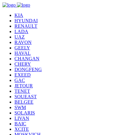
KIA
HYUNDAI
RENAULT
LADA
UAZ
RAVON
GEELY
HAVAL
CHANGAN
CHERY
DONGFENG
EXEED
GAC
JETOUR
TENET
SOUEAST
BELGEE
SWM
SOLARIS
LIVAN
BAIC
XCITE
MOSKVICH