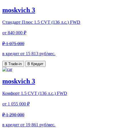
moskvich 3
Стандарт Плюс
1.5 CVT (136 л.с.) FWD
от
840 000 ₽
₽ 1 075 000
в кредит от
15 813
руб/мес.
В Trade-in
В Кредит
moskvich 3
Комфорт
1.5 CVT (136 л.с.) FWD
от
1 055 000 ₽
₽ 1 290 000
в кредит от
19 861
руб/мес.