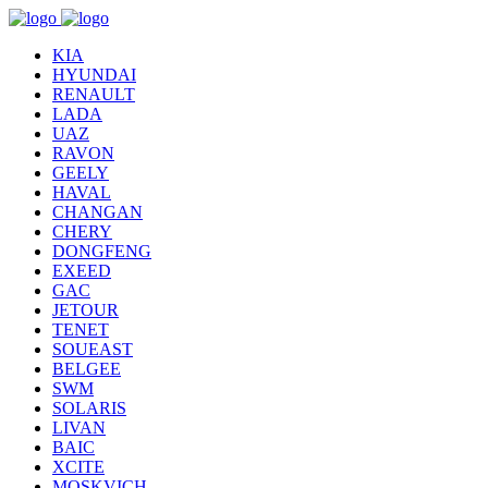
KIA
HYUNDAI
RENAULT
LADA
UAZ
RAVON
GEELY
HAVAL
CHANGAN
CHERY
DONGFENG
EXEED
GAC
JETOUR
TENET
SOUEAST
BELGEE
SWM
SOLARIS
LIVAN
BAIC
XCITE
MOSKVICH