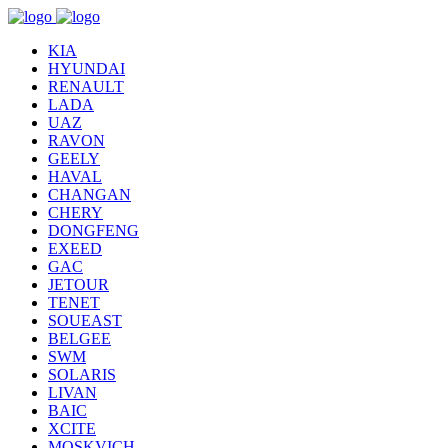
KIA
HYUNDAI
RENAULT
LADA
UAZ
RAVON
GEELY
HAVAL
CHANGAN
CHERY
DONGFENG
EXEED
GAC
JETOUR
TENET
SOUEAST
BELGEE
SWM
SOLARIS
LIVAN
BAIC
XCITE
MOSKVICH