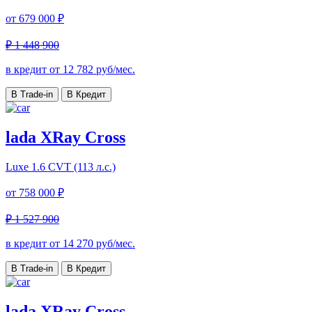
от
679 000 ₽
₽ 1 448 900
в кредит от
12 782
руб/мес.
В Trade-in
В Кредит
lada XRay Cross
Luxe
1.6 CVT (113 л.с.)
от
758 000 ₽
₽ 1 527 900
в кредит от
14 270
руб/мес.
В Trade-in
В Кредит
lada XRay Cross