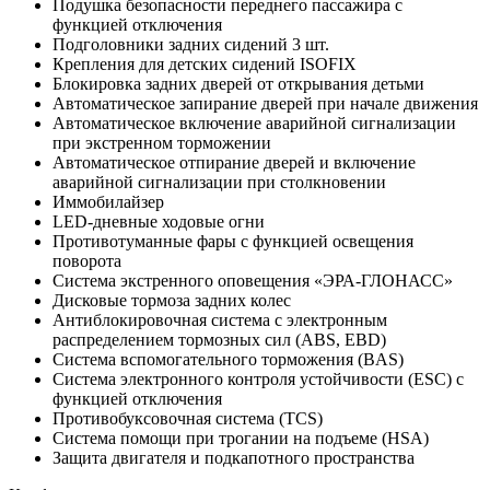
Подушка безопасности переднего пассажира с
функцией отключения
Подголовники задних сидений 3 шт.
Крепления для детских сидений ISOFIX
Блокировка задних дверей от открывания детьми
Автоматическое запирание дверей при начале движения
Автоматическое включение аварийной сигнализации
при экстренном торможении
Автоматическое отпирание дверей и включение
аварийной сигнализации при столкновении
Иммобилайзер
LED-дневные ходовые огни
Противотуманные фары с функцией освещения
поворота
Система экстренного оповещения «ЭРА-ГЛОНАСС»
Дисковые тормоза задних колес
Антиблокировочная система с электронным
распределением тормозных сил (ABS, EBD)
Система вспомогательного торможения (BAS)
Система электронного контроля устойчивости (ESC) с
функцией отключения
Противобуксовочная система (TCS)
Система помощи при трогании на подъеме (HSА)
Защита двигателя и подкапотного пространства