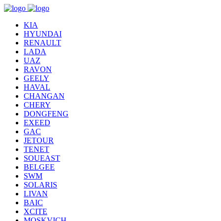
KIA
HYUNDAI
RENAULT
LADA
UAZ
RAVON
GEELY
HAVAL
CHANGAN
CHERY
DONGFENG
EXEED
GAC
JETOUR
TENET
SOUEAST
BELGEE
SWM
SOLARIS
LIVAN
BAIC
XCITE
MOSKVICH