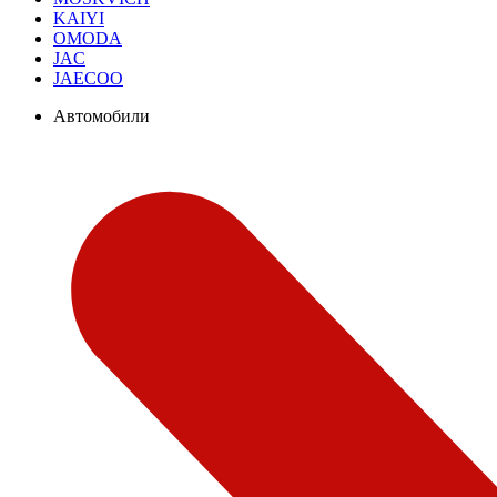
KAIYI
OMODA
JAC
JAECOO
Автомобили