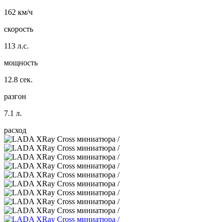
162 км/ч
скорость
113 л.с.
мощность
12.8 сек.
разгон
7.1 л.
расход