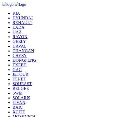
KIA
HYUNDAI
RENAULT
LADA
UAZ
RAVON
GEELY
HAVAL
CHANGAN
CHERY
DONGFENG
EXEED
GAC
JETOUR
TENET
SOUEAST
BELGEE
SWM
SOLARIS
LIVAN
BAIC
XCITE
MOSKVICH