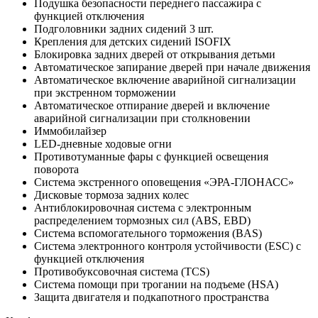
Подушка безопасности переднего пассажира с
функцией отключения
Подголовники задних сидений 3 шт.
Крепления для детских сидений ISOFIX
Блокировка задних дверей от открывания детьми
Автоматическое запирание дверей при начале движения
Автоматическое включение аварийной сигнализации
при экстренном торможении
Автоматическое отпирание дверей и включение
аварийной сигнализации при столкновении
Иммобилайзер
LED-дневные ходовые огни
Противотуманные фары с функцией освещения
поворота
Система экстренного оповещения «ЭРА-ГЛОНАСС»
Дисковые тормоза задних колес
Антиблокировочная система с электронным
распределением тормозных сил (ABS, EBD)
Система вспомогательного торможения (BAS)
Система электронного контроля устойчивости (ESC) с
функцией отключения
Противобуксовочная система (TCS)
Система помощи при трогании на подъеме (HSА)
Защита двигателя и подкапотного пространства