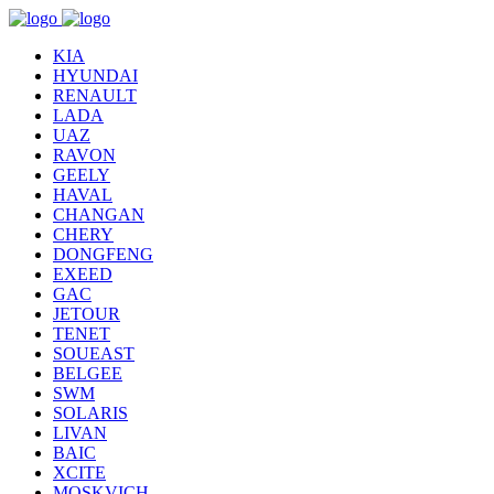
KIA
HYUNDAI
RENAULT
LADA
UAZ
RAVON
GEELY
HAVAL
CHANGAN
CHERY
DONGFENG
EXEED
GAC
JETOUR
TENET
SOUEAST
BELGEE
SWM
SOLARIS
LIVAN
BAIC
XCITE
MOSKVICH