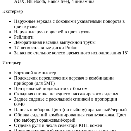
AUX, Bluetooth, Hands free), 4 динамика
Экстерьер
Наружные зеркала с боковыми указателями поворота в
цвет кузова
Наружные ручки дверей в цвет кузова
Рейлинги
Декоративная насадка выпускной трубы
17' легкосплавные диски Proton
Запасное стальное колесо временного использования 15'
Интерьер
Бортовой компьютер
Подсказчик переключения передач в комбинации
приборов (для 5МТ)
Центральный подлокотник с боксом
Складная спинка переднего пассажирского сиденья
Заднее сиденье с раскладной спинкой в пропорции
60/40
Панель приборов. Цвет (по выбору) оранжевый/черный
Обивка сидений комбинированная ткань/экокожа. Цвет
(по выбору) оранжевый/серый
Отделка руля и чехла селектора КПП кожей
Противосолнечный козырек пассажира с зеркалом