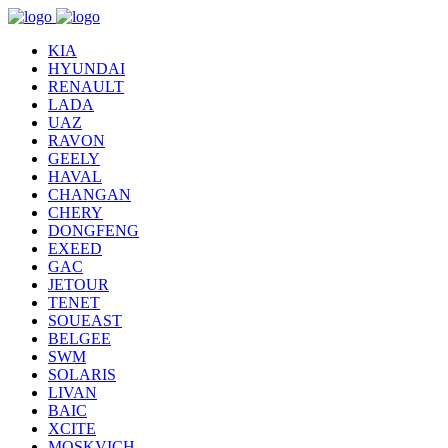
KIA
HYUNDAI
RENAULT
LADA
UAZ
RAVON
GEELY
HAVAL
CHANGAN
CHERY
DONGFENG
EXEED
GAC
JETOUR
TENET
SOUEAST
BELGEE
SWM
SOLARIS
LIVAN
BAIC
XCITE
MOSKVICH