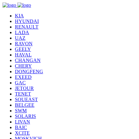
KIA
HYUNDAI
RENAULT
LADA
UAZ
RAVON
GEELY
HAVAL
CHANGAN
CHERY
DONGFENG
EXEED
GAC
JETOUR
TENET
SOUEAST
BELGEE
SWM
SOLARIS
LIVAN
BAIC
XCITE
MOSKVICH