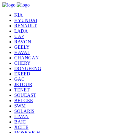
KIA
HYUNDAI
RENAULT
LADA
UAZ
RAVON
GEELY
HAVAL
CHANGAN
CHERY
DONGFENG
EXEED
GAC
JETOUR
TENET
SOUEAST
BELGEE
SWM
SOLARIS
LIVAN
BAIC
XCITE
MOSKVICH