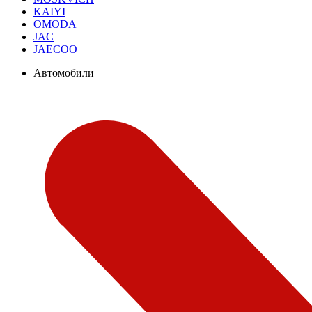
KAIYI
OMODA
JAC
JAECOO
Автомобили