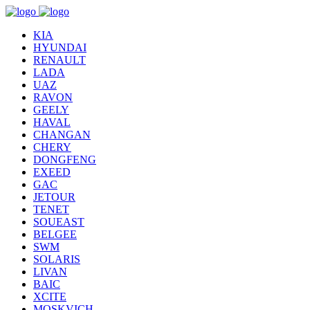
KIA
HYUNDAI
RENAULT
LADA
UAZ
RAVON
GEELY
HAVAL
CHANGAN
CHERY
DONGFENG
EXEED
GAC
JETOUR
TENET
SOUEAST
BELGEE
SWM
SOLARIS
LIVAN
BAIC
XCITE
MOSKVICH