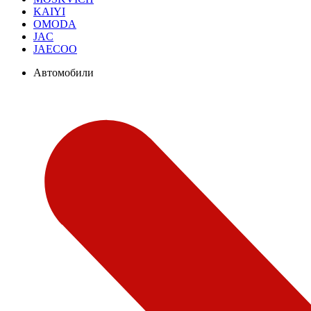
KAIYI
OMODA
JAC
JAECOO
Автомобили