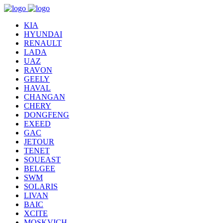
KIA
HYUNDAI
RENAULT
LADA
UAZ
RAVON
GEELY
HAVAL
CHANGAN
CHERY
DONGFENG
EXEED
GAC
JETOUR
TENET
SOUEAST
BELGEE
SWM
SOLARIS
LIVAN
BAIC
XCITE
MOSKVICH