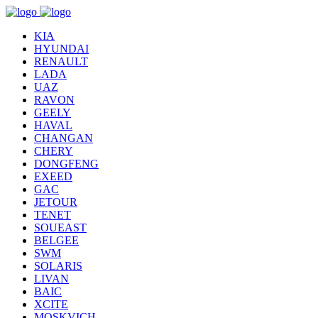
KIA
HYUNDAI
RENAULT
LADA
UAZ
RAVON
GEELY
HAVAL
CHANGAN
CHERY
DONGFENG
EXEED
GAC
JETOUR
TENET
SOUEAST
BELGEE
SWM
SOLARIS
LIVAN
BAIC
XCITE
MOSKVICH