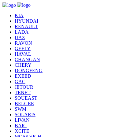
KIA
HYUNDAI
RENAULT
LADA
UAZ
RAVON
GEELY
HAVAL
CHANGAN
CHERY
DONGFENG
EXEED
GAC
JETOUR
TENET
SOUEAST
BELGEE
SWM
SOLARIS
LIVAN
BAIC
XCITE
MOSKVICH