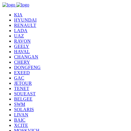
KIA
HYUNDAI
RENAULT
LADA
UAZ
RAVON
GEELY
HAVAL
CHANGAN
CHERY
DONGFENG
EXEED
GAC
JETOUR
TENET
SOUEAST
BELGEE
SWM
SOLARIS
LIVAN
BAIC
XCITE
MOSKVICH