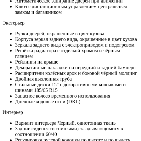
Автоматическое запирание дверей при движении
Ключ с дистанционным управлением центральным
замком и багажником
Экстерьер
Ручки дверей, окрашенные в цвет кузова
Корпуса зеркал заднего вида, окрашенные в цвет кузова
Зеркала заднего вида с электроприводом и подогревом
Решётка радиатора с отделкой хромом и чёрным
глянцем
Рейлинги на крыше
Декоративные накладки на передний и задний бамперы
Расширители колёсных арок и боковой чёрный молдинг
Двойная выхлопная труба
Стальные диски 15" с декоративными колпаками и
шинами 185/65 R15
Запасное колесо временного использования
Дневные ходовые огни (DRL)
Интерьер
Вариант интерьера:Черный, однотонная ткань
Задние сиденья со спинками,складывающимися в
соотношении 60/40
Регулировка рулевой колонки по высоте и по вылету