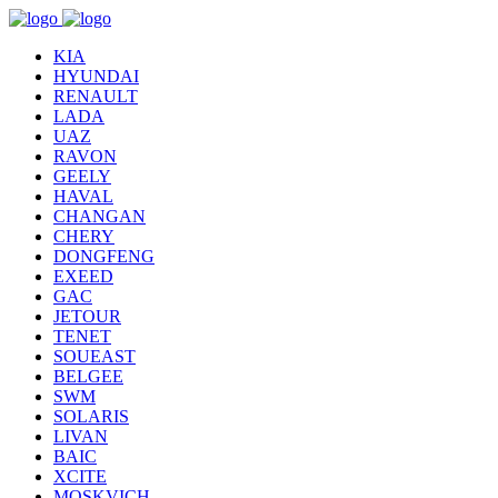
KIA
HYUNDAI
RENAULT
LADA
UAZ
RAVON
GEELY
HAVAL
CHANGAN
CHERY
DONGFENG
EXEED
GAC
JETOUR
TENET
SOUEAST
BELGEE
SWM
SOLARIS
LIVAN
BAIC
XCITE
MOSKVICH