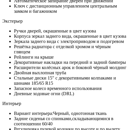
Автоматическое запирание дверей при движении
Ключ с дистанционным управлением центральным
замком и багажником
Экстерьер
Ручки дверей, окрашенные в цвет кузова
Корпуса зеркал заднего вида, окрашенные в цвет кузова
Зеркала заднего вида с электроприводом и подогревом
Решётка радиатора с отделкой хромом и чёрным
глянцем
Рейлинги на крыше
Декоративные накладки на передний и задний бамперы
Расширители колёсных арок и боковой чёрный молдинг
Двойная выхлопная труба
Стальные диски 15" с декоративными колпаками и
шинами 185/65 R15
Запасное колесо временного использования
Дневные ходовые огни (DRL)
Интерьер
Вариант интерьера:Черный, однотонная ткань
Задние сиденья со спинками,складывающимися в
соотношении 60/40
Регулировка рулевой колонки по высоте и по вылету