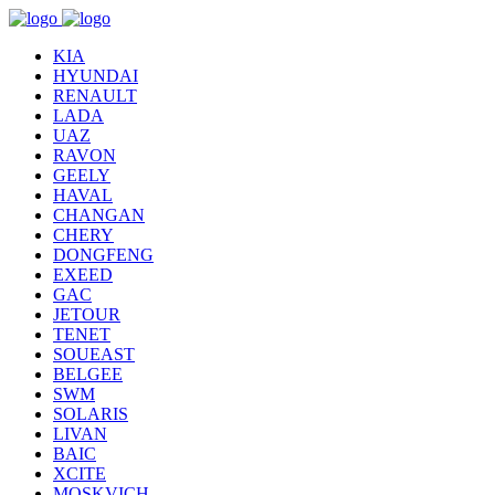
KIA
HYUNDAI
RENAULT
LADA
UAZ
RAVON
GEELY
HAVAL
CHANGAN
CHERY
DONGFENG
EXEED
GAC
JETOUR
TENET
SOUEAST
BELGEE
SWM
SOLARIS
LIVAN
BAIC
XCITE
MOSKVICH