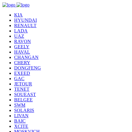
KIA
HYUNDAI
RENAULT
LADA
UAZ
RAVON
GEELY
HAVAL
CHANGAN
CHERY
DONGFENG
EXEED
GAC
JETOUR
TENET
SOUEAST
BELGEE
SWM
SOLARIS
LIVAN
BAIC
XCITE
MOSKVICH