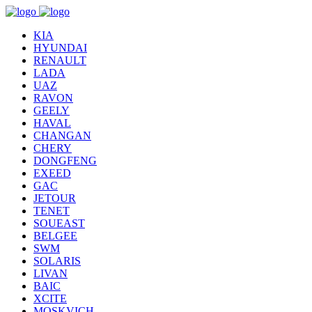
KIA
HYUNDAI
RENAULT
LADA
UAZ
RAVON
GEELY
HAVAL
CHANGAN
CHERY
DONGFENG
EXEED
GAC
JETOUR
TENET
SOUEAST
BELGEE
SWM
SOLARIS
LIVAN
BAIC
XCITE
MOSKVICH