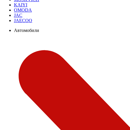
KAIYI
OMODA
JAC
JAECOO
Автомобили