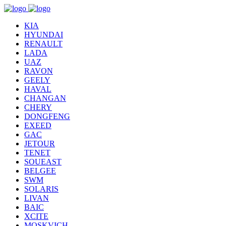
KIA
HYUNDAI
RENAULT
LADA
UAZ
RAVON
GEELY
HAVAL
CHANGAN
CHERY
DONGFENG
EXEED
GAC
JETOUR
TENET
SOUEAST
BELGEE
SWM
SOLARIS
LIVAN
BAIC
XCITE
MOSKVICH