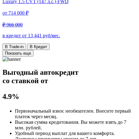
Luxury
1.5 CVT (147 л.с.) FWD
от
714 000 ₽
₽ 966 000
в кредит от
13 441
руб/мес.
В Trade-in
В Кредит
Показать еще
Выгодный автокредит
со ставкой от
4.9%
Первоначальный взнос
необязателен
. Внесите первый
платеж через месяц.
Высокая сумма кредитования. Вы можете взять до
7
млн. рублей
.
Удобный
период выплат для вашего комфорта.
Доступны программы сроком
до 7 лет
.