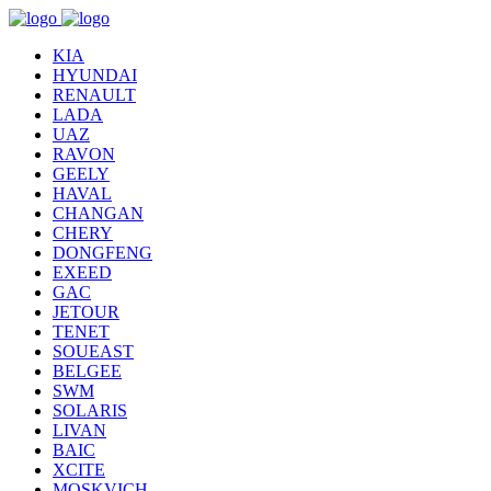
KIA
HYUNDAI
RENAULT
LADA
UAZ
RAVON
GEELY
HAVAL
CHANGAN
CHERY
DONGFENG
EXEED
GAC
JETOUR
TENET
SOUEAST
BELGEE
SWM
SOLARIS
LIVAN
BAIC
XCITE
MOSKVICH