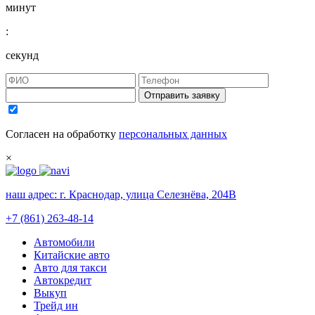
минут
:
секунд
Отправить заявку
Согласен на обработку
персональных данных
×
наш адрес:
г. Краснодар, улица Селезнёва, 204В
+7 (861) 263-48-14
Автомобили
Китайские авто
Авто для такси
Автокредит
Выкуп
Трейд ин