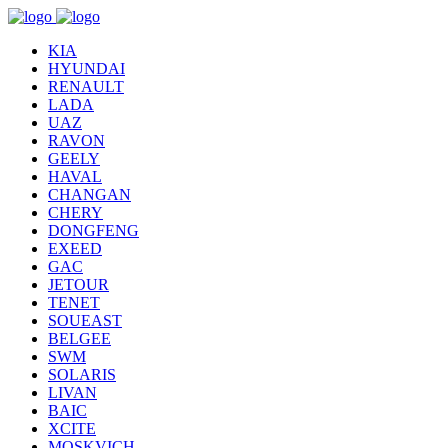
KIA
HYUNDAI
RENAULT
LADA
UAZ
RAVON
GEELY
HAVAL
CHANGAN
CHERY
DONGFENG
EXEED
GAC
JETOUR
TENET
SOUEAST
BELGEE
SWM
SOLARIS
LIVAN
BAIC
XCITE
MOSKVICH