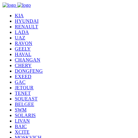
KIA
HYUNDAI
RENAULT
LADA
UAZ
RAVON
GEELY
HAVAL
CHANGAN
CHERY
DONGFENG
EXEED
GAC
JETOUR
TENET
SOUEAST
BELGEE
SWM
SOLARIS
LIVAN
BAIC
XCITE
MOSKVICH