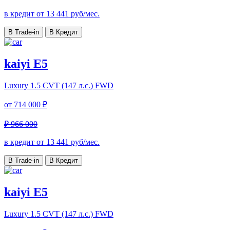
в кредит от
13 441
руб/мес.
В Trade-in
В Кредит
kaiyi E5
Luxury
1.5 CVT (147 л.с.) FWD
от
714 000 ₽
₽ 966 000
в кредит от
13 441
руб/мес.
В Trade-in
В Кредит
kaiyi E5
Luxury
1.5 CVT (147 л.с.) FWD