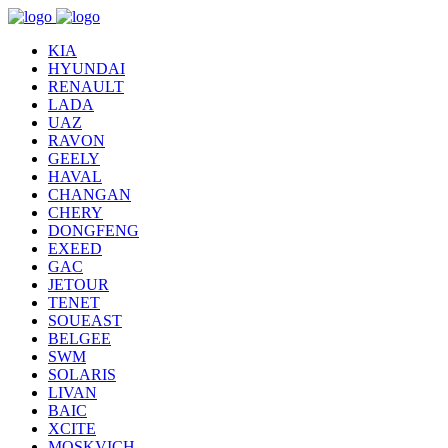
KIA
HYUNDAI
RENAULT
LADA
UAZ
RAVON
GEELY
HAVAL
CHANGAN
CHERY
DONGFENG
EXEED
GAC
JETOUR
TENET
SOUEAST
BELGEE
SWM
SOLARIS
LIVAN
BAIC
XCITE
MOSKVICH