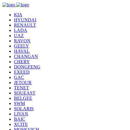
KIA
HYUNDAI
RENAULT
LADA
UAZ
RAVON
GEELY
HAVAL
CHANGAN
CHERY
DONGFENG
EXEED
GAC
JETOUR
TENET
SOUEAST
BELGEE
SWM
SOLARIS
LIVAN
BAIC
XCITE
MOSKVICH