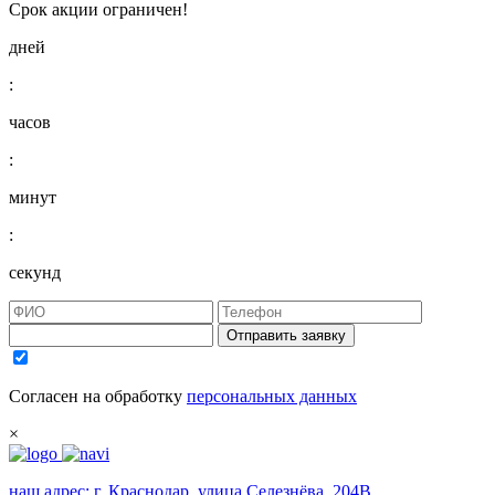
Срок акции ограничен!
дней
:
часов
:
минут
:
секунд
Отправить заявку
Согласен на обработку
персональных данных
×
наш адрес:
г. Краснодар, улица Селезнёва, 204В