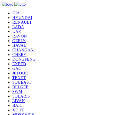
KIA
HYUNDAI
RENAULT
LADA
UAZ
RAVON
GEELY
HAVAL
CHANGAN
CHERY
DONGFENG
EXEED
GAC
JETOUR
TENET
SOUEAST
BELGEE
SWM
SOLARIS
LIVAN
BAIC
XCITE
MOSKVICH