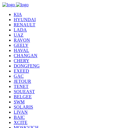
KIA
HYUNDAI
RENAULT
LADA
UAZ
RAVON
GEELY
HAVAL
CHANGAN
CHERY
DONGFENG
EXEED
GAC
JETOUR
TENET
SOUEAST
BELGEE
SWM
SOLARIS
LIVAN
BAIC
XCITE
MOSKVICH