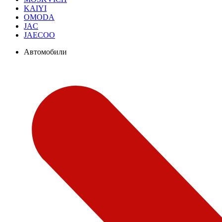
KAIYI
OMODA
JAC
JAECOO
Автомобили