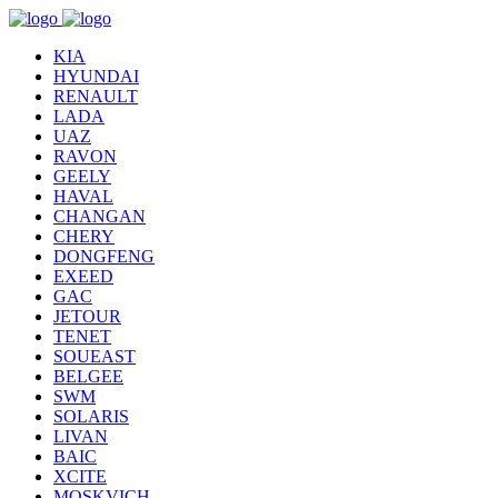
KIA
HYUNDAI
RENAULT
LADA
UAZ
RAVON
GEELY
HAVAL
CHANGAN
CHERY
DONGFENG
EXEED
GAC
JETOUR
TENET
SOUEAST
BELGEE
SWM
SOLARIS
LIVAN
BAIC
XCITE
MOSKVICH