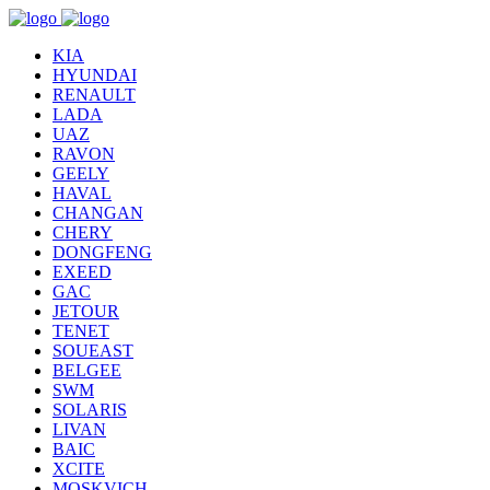
KIA
HYUNDAI
RENAULT
LADA
UAZ
RAVON
GEELY
HAVAL
CHANGAN
CHERY
DONGFENG
EXEED
GAC
JETOUR
TENET
SOUEAST
BELGEE
SWM
SOLARIS
LIVAN
BAIC
XCITE
MOSKVICH