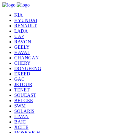
KIA
HYUNDAI
RENAULT
LADA
UAZ
RAVON
GEELY
HAVAL
CHANGAN
CHERY
DONGFENG
EXEED
GAC
JETOUR
TENET
SOUEAST
BELGEE
SWM
SOLARIS
LIVAN
BAIC
XCITE
MOSKVICH