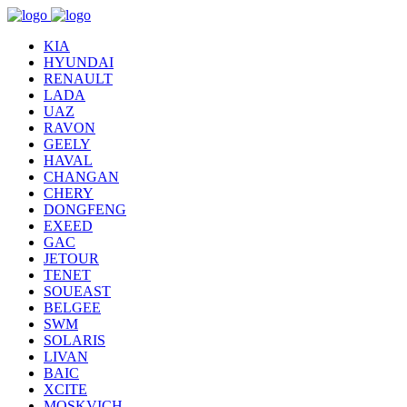
KIA
HYUNDAI
RENAULT
LADA
UAZ
RAVON
GEELY
HAVAL
CHANGAN
CHERY
DONGFENG
EXEED
GAC
JETOUR
TENET
SOUEAST
BELGEE
SWM
SOLARIS
LIVAN
BAIC
XCITE
MOSKVICH