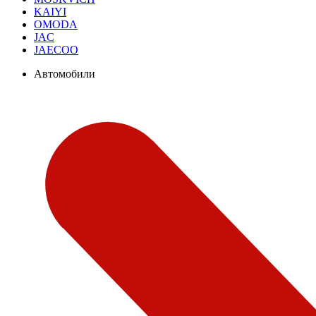
KAIYI
OMODA
JAC
JAECOO
Автомобили