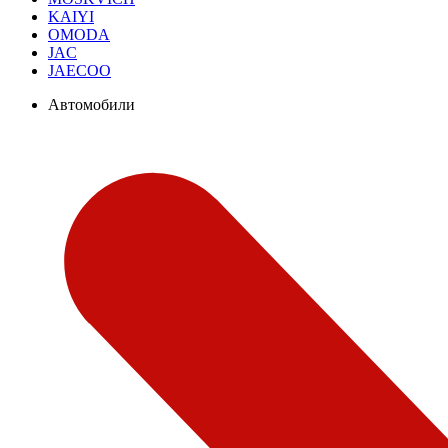
KAIYI
OMODA
JAC
JAECOO
Автомобили