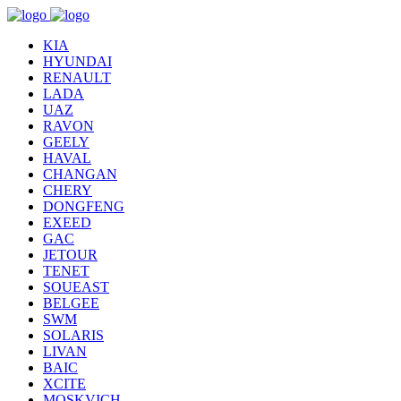
KIA
HYUNDAI
RENAULT
LADA
UAZ
RAVON
GEELY
HAVAL
CHANGAN
CHERY
DONGFENG
EXEED
GAC
JETOUR
TENET
SOUEAST
BELGEE
SWM
SOLARIS
LIVAN
BAIC
XCITE
MOSKVICH