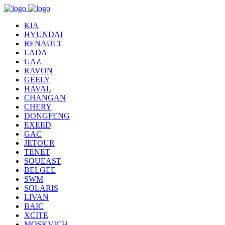
KIA
HYUNDAI
RENAULT
LADA
UAZ
RAVON
GEELY
HAVAL
CHANGAN
CHERY
DONGFENG
EXEED
GAC
JETOUR
TENET
SOUEAST
BELGEE
SWM
SOLARIS
LIVAN
BAIC
XCITE
MOSKVICH