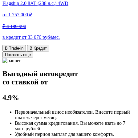
Flagship
2.0 8AT (238 л.с.) 4WD
от
1 757 000 ₽
₽ 4 189 990
в кредит от
33 076
руб/мес.
В Trade-in
В Кредит
Показать еще
Выгодный автокредит
со ставкой от
4.9%
Первоначальный взнос
необязателен
. Внесите первый
платеж через месяц.
Высокая сумма кредитования. Вы можете взять до
7
млн. рублей
.
Удобный
период выплат для вашего комфорта.