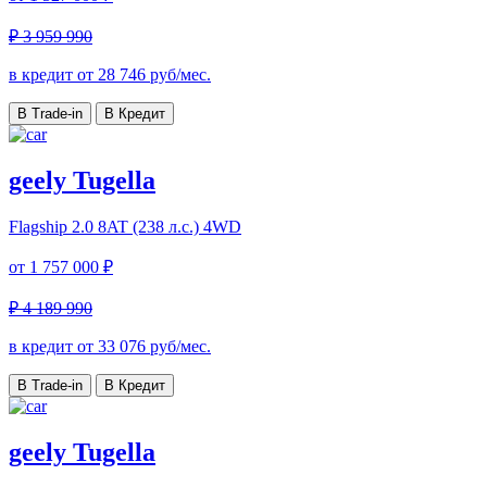
₽ 3 959 990
в кредит от
28 746
руб/мес.
В Trade-in
В Кредит
geely Tugella
Flagship
2.0 8AT (238 л.с.) 4WD
от
1 757 000 ₽
₽ 4 189 990
в кредит от
33 076
руб/мес.
В Trade-in
В Кредит
geely Tugella