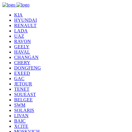
KIA
HYUNDAI
RENAULT
LADA
UAZ
RAVON
GEELY
HAVAL
CHANGAN
CHERY
DONGFENG
EXEED
GAC
JETOUR
TENET
SOUEAST
BELGEE
SWM
SOLARIS
LIVAN
BAIC
XCITE
MOSKVICH