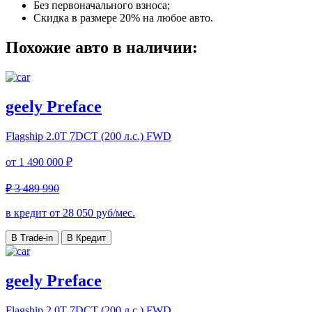
Без первоначального взноса;
Скидка в размере 20% на любое авто.
Похожие авто в наличии:
geely Preface
Flagship
2.0T 7DCT (200 л.с.) FWD
от
1 490 000 ₽
₽ 3 489 990
в кредит от
28 050
руб/мес.
В Trade-in
В Кредит
geely Preface
Flagship
2.0T 7DCT (200 л.с.) FWD