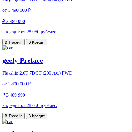
от
1 490 000 ₽
₽ 3 489 990
в кредит от
28 050
руб/мес.
В Trade-in
В Кредит
geely Preface
Flagship
2.0T 7DCT (200 л.с.) FWD
от
1 490 000 ₽
₽ 3 489 990
в кредит от
28 050
руб/мес.
В Trade-in
В Кредит