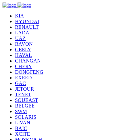
KIA
HYUNDAI
RENAULT
LADA
UAZ
RAVON
GEELY
HAVAL
CHANGAN
CHERY
DONGFENG
EXEED
GAC
JETOUR
TENET
SOUEAST
BELGEE
SWM
SOLARIS
LIVAN
BAIC
XCITE
MOSKVICH