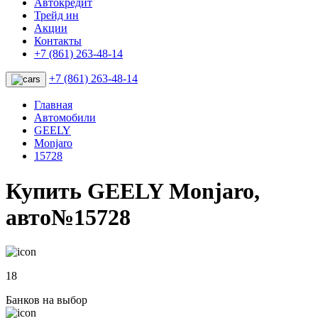
Автокредит
Трейд ин
Акции
Контакты
+7 (861) 263-48-14
+7 (861) 263-48-14
Главная
Автомобили
GEELY
Monjaro
15728
Купить GEELY Monjaro,
авто№15728
18
Банков на выбор