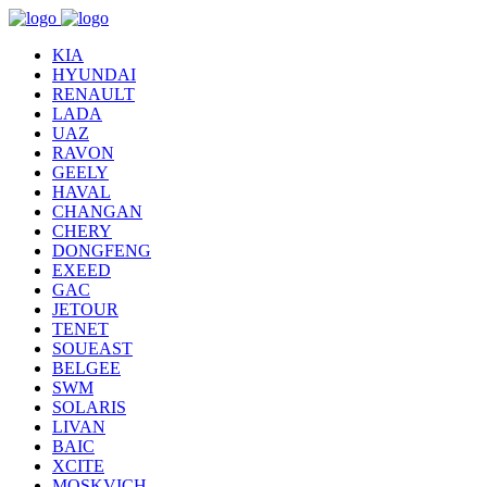
KIA
HYUNDAI
RENAULT
LADA
UAZ
RAVON
GEELY
HAVAL
CHANGAN
CHERY
DONGFENG
EXEED
GAC
JETOUR
TENET
SOUEAST
BELGEE
SWM
SOLARIS
LIVAN
BAIC
XCITE
MOSKVICH