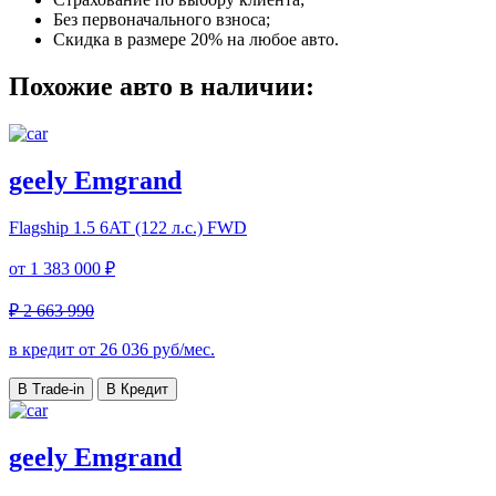
Без первоначального взноса;
Скидка в размере 20% на любое авто.
Похожие авто в наличии:
geely Emgrand
Flagship
1.5 6AT (122 л.с.) FWD
от
1 383 000 ₽
₽ 2 663 990
в кредит от
26 036
руб/мес.
В Trade-in
В Кредит
geely Emgrand