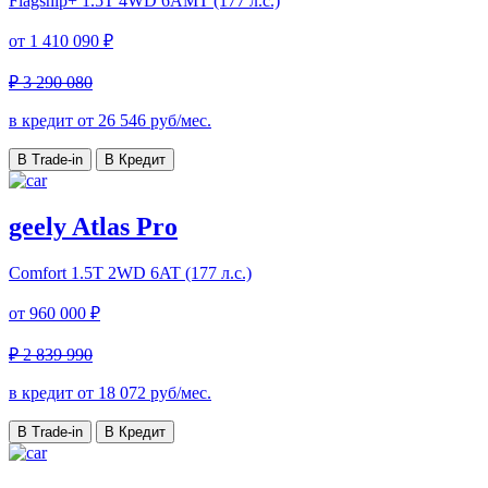
Flagship+
1.5T 4WD 6AMT (177 л.с.)
от
1 410 090 ₽
₽ 3 290 080
в кредит от
26 546
руб/мес.
В Trade-in
В Кредит
geely Atlas Pro
Comfort
1.5T 2WD 6AT (177 л.с.)
от
960 000 ₽
₽ 2 839 990
в кредит от
18 072
руб/мес.
В Trade-in
В Кредит