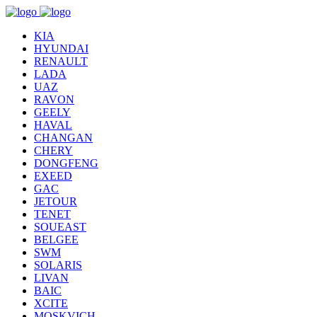
KIA
HYUNDAI
RENAULT
LADA
UAZ
RAVON
GEELY
HAVAL
CHANGAN
CHERY
DONGFENG
EXEED
GAC
JETOUR
TENET
SOUEAST
BELGEE
SWM
SOLARIS
LIVAN
BAIC
XCITE
MOSKVICH