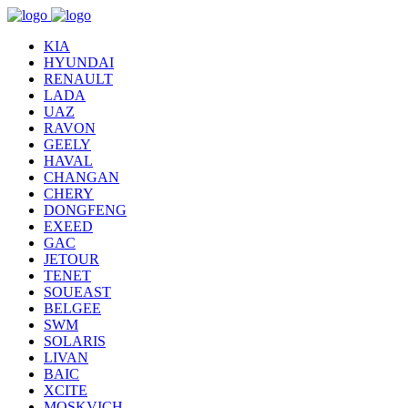
KIA
HYUNDAI
RENAULT
LADA
UAZ
RAVON
GEELY
HAVAL
CHANGAN
CHERY
DONGFENG
EXEED
GAC
JETOUR
TENET
SOUEAST
BELGEE
SWM
SOLARIS
LIVAN
BAIC
XCITE
MOSKVICH