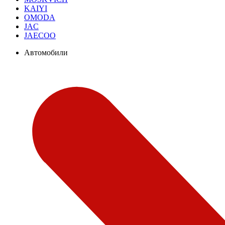
KAIYI
OMODA
JAC
JAECOO
Автомобили