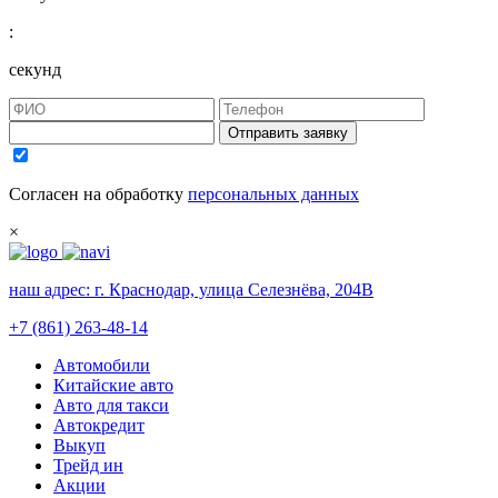
:
секунд
Отправить заявку
Согласен на обработку
персональных данных
×
наш адрес:
г. Краснодар, улица Селезнёва, 204В
+7 (861) 263-48-14
Автомобили
Китайские авто
Авто для такси
Автокредит
Выкуп
Трейд ин
Акции