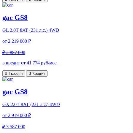
gac GS8
GL
2.0T 8AT (231 л.с.) 4WD
от
2 219 000 ₽
₽ 2 887 000
в кредит от
41 774
руб/мес.
В Trade-in
В Кредит
gac GS8
GX
2.0T 8AT (231 л.с.) 4WD
от
2 919 000 ₽
₽ 3 587 000