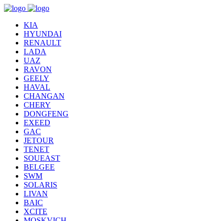
KIA
HYUNDAI
RENAULT
LADA
UAZ
RAVON
GEELY
HAVAL
CHANGAN
CHERY
DONGFENG
EXEED
GAC
JETOUR
TENET
SOUEAST
BELGEE
SWM
SOLARIS
LIVAN
BAIC
XCITE
MOSKVICH